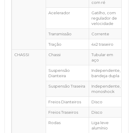
com ré
Acelerador
Gatilho, com
regulador de
velocidade
Transmissão
Corrente
Tração
4x2 traseiro
CHASSI
Chassi
Tubular em
aço
Suspensão
Independente,
Dianteira
bandeja dupla
Suspensão Traseira
Independente,
monoshock
Freios Dianteiros
Disco
Freios Traseiros
Disco
Rodas
Liga leve
alumínio