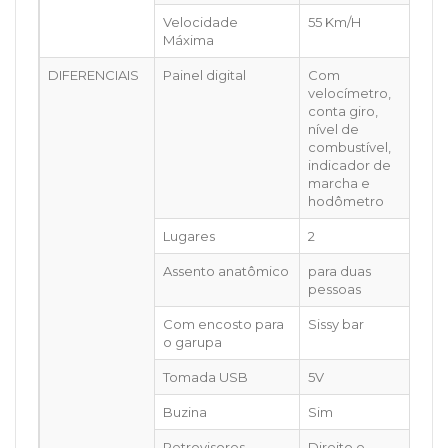
Velocidade
55 Km/H
Máxima
DIFERENCIAIS
Painel digital
Com
velocímetro,
conta giro,
nível de
combustível,
indicador de
marcha e
hodômetro
Lugares
2
Assento anatômico
para duas
pessoas
Com encosto para
Sissy bar
o garupa
Tomada USB
5V
Buzina
Sim
Retrovisores
Direito e