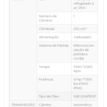
refrigerado a
ar, OHC
Número de
1
Cilindros
Cilindrada
200 cm³
Alimentação
Carburador
Sistema de Partida
Elétrica (com
opção de
partida a
corda)
Torque
11 Nm / 5.500
Rpm
Potência
10 hp / 7.500
Kw (7000
r/min)
Tipo de Óleo
SAE 20W/50SF
TRANSMISSÃO
Câmbio
Automático