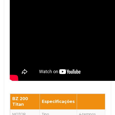
BZ 200
Especificações
Titan
MOTOR
Tipo
4-tempos,