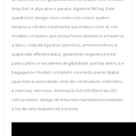
(sissy bar) e alça apra o garupa. Aguenta 180 kg. Esse
quadriciclo design novo conta com motor quatro-
tempos e câmbio totalmente automático com ré. Um
modelo completo que possui freios dianteiros e traseiros
a disco, roda de liga leve (alumínio), amortecedores e
suspensão diferenciados, garantindo segurança total
para o piloto e excelente dirigibilidade, partida elétrica e
bagageiros. Modelo completo com lindo painel digital
(que marca velocidade, nível de combustível, odômetro
e marcha), retrovisor, iluminação full LED (farol de LED
com projetor, design de linha reta nas lanternas traseiras,
e luz de seta sequencial) e buzina.