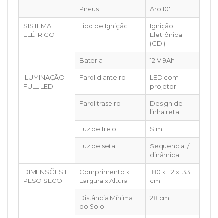
Pneus
Aro 10'
SISTEMA
Tipo de Ignição
Ignição
ELÉTRICO
Eletrônica
(CDI)
Bateria
12 V 9Ah
ILUMINAÇÃO
Farol dianteiro
LED com
FULL LED
projetor
Farol traseiro
Design de
linha reta
Luz de freio
Sim
Luz de seta
Sequencial /
dinâmica
DIMENSÕES E
Comprimento x
180 x 112 x 133
PESO SECO
Largura x Altura
cm
Distância Mínima
28 cm
do Solo