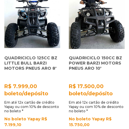
QUADRICICLO 125CC BZ
QUADRICICLO 150CC BZ
LITTLE BULL BARZI
POWER BARZI MOTORS
MOTORS PNEUS ARO 8'
PNEUS ARO 10'
R$ 7.999,00
R$ 17.500,00
boleto/depósito
boleto/depósito
Em até 12x cartão de crédito
Em até 12x cartão de crédito
Yapay ou com 10% de desconto
Yapay ou com 10% de desconto
no boleto *
no boleto *
No boleto Yapay R$
No boleto Yapay R$
7.199,10
15.750,00