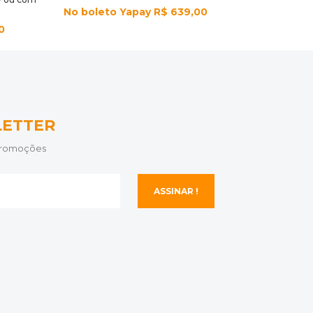
No boleto Yapay R$ 639,00
0
LETTER
 promoções
ASSINAR !