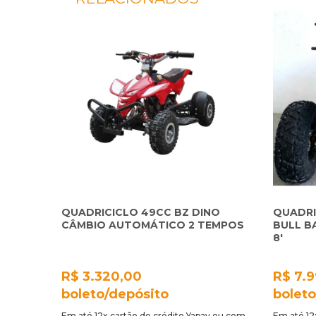
QUADRICICLO 49CC BZ DINO
QUADRI
CÂMBIO AUTOMÁTICO 2 TEMPOS
BULL B
8'
R$ 3.320,00
R$ 7.
boleto/depósito
boleto
Em até 12x cartão de crédito Yapay ou com
Em até 12