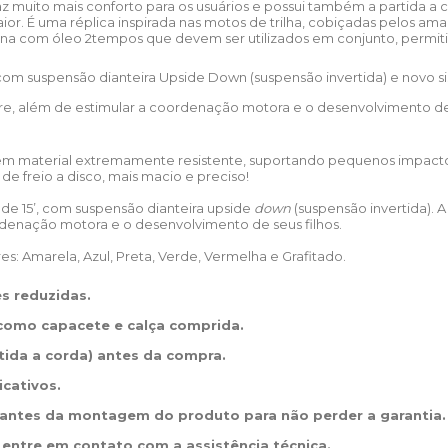
raz muito mais conforto para os usuários e possui também a partida a
r. É uma réplica inspirada nas motos de trilha, cobiçadas pelos amant
lina com óleo 2tempos que devem ser utilizados em conjunto, perm
m suspensão dianteira Upside Down (suspensão invertida) e novo sis
ivre, além de estimular a coordenação motora e o desenvolvimento de
 material extremamente resistente, suportando pequenos impactos
de freio a disco, mais macio e preciso!
5’, com suspensão dianteira upside
down
(suspensão invertida).
ordenação motora e o desenvolvimento de seus filhos.
s: Amarela, Azul, Preta, Verde, Vermelha e Grafitado.
s reduzidas.
 como capacete e calça comprida.
tida a corda) antes da compra.
icativos.
a antes da montagem do produto para não perder a garantia.
, entre em contato com a assistência técnica.