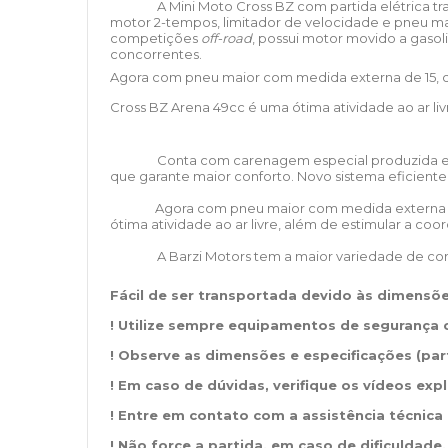
A Mini Moto Cross BZ com partida elétrica t
motor 2-tempos, limitador de velocidade e pneu maio
competições
off-road
, possui motor movido a gaso
concorrentes.
Agora com pneu maior com medida externa de 15, co
Cross BZ Arena 49cc é uma ótima atividade ao ar l
Conta com carenagem especial produzida em
que garante maior conforto. Novo sistema eficiente 
Agora com pneu maior com medida externa de 1
ótima atividade ao ar livre, além de estimular a co
A Barzi Motors tem a maior variedade de core
Fácil de ser transportada devido às dimensõe
! Utilize sempre equipamentos de segurança
! Observe as dimensões e especificações (par
! Em caso de dúvidas, verifique os vídeos expl
! Entre em contato com a assistência técnic
! Não force a partida, em caso de dificuldade