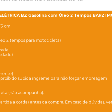
A ELÉTRICA BZ Gasolina com Óleo 2 Tempos BARZI 
75 cm
eo 2 tempos para motocicleta)
rçada
cidade)
anente)
 - proibido subida íngreme para não forçar embreagem
leta (não acompanha).
partida a corda)
antes da compra. Em caso de dúvidas, veri