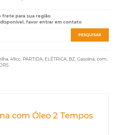
 frete para sua região
 disponível, favor entrar em contato
rilha
,
49cc
,
PARTIDA
,
ELÉTRICA
,
BZ
,
Gasolina
,
com
,
ORS
ina com Óleo 2 Tempos