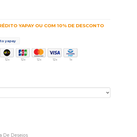
CRÉDITO YAPAY OU COM 10% DE DESCONTO
to yapay
12x
12x
12x
12x
1x
ta De Desejos