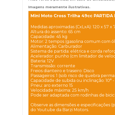
Imagens meramente ilustrativas.
Mini Moto Cross Trilha 49cc PARTID
Medidas aproximadas (CxLxA): 120 x 57 x 
Altura do assento: 65 cm
Capacidade: 45 kg
Motor: 2 tempos (gasolina comum com ól
Alimentação: Carburador
Sistema de partida: elétrica e corda refo
Acelerador: punho (cm limitador de velo
Bateria: 12V
Transmissão: corrente
Freios dianteiro e traseiro: Disco
Passageiros: 1 (sob risco de quebra perm
Capacidade de subida ou inclinação: 10°
Pneu: aro externo 15
Velocidade máxima: 25 km/h
Pode ser adaptada com rodinhas de bicic
Observe as dimensões e especificações
(
do Youtube da Barzi Motors.