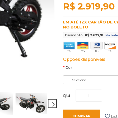
R$ 2.919,90
EM ATÉ 12X CARTÃO DE 
NO BOLETO
Desconto
R$ 2.627,91
No bole
12x
12x
12x
12x
Opções disponíveis
Cor
Qtd
COMPRAR
Lis