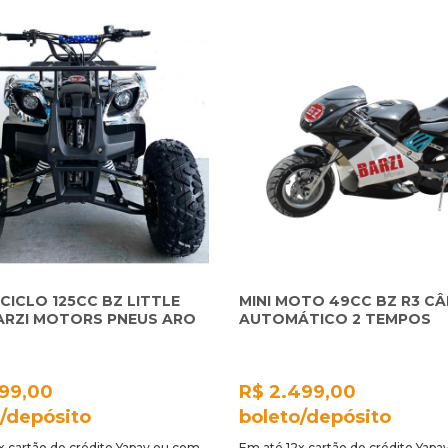
CICLO 125CC BZ LITTLE
MINI MOTO 49CC BZ R3 C
ARZI MOTORS PNEUS ARO
AUTOMÁTICO 2 TEMPOS
999,00
R$ 2.499,00
/depósito
boleto/depósito
x cartão de crédito Yapay ou com
Em até 12x cartão de crédito Yap