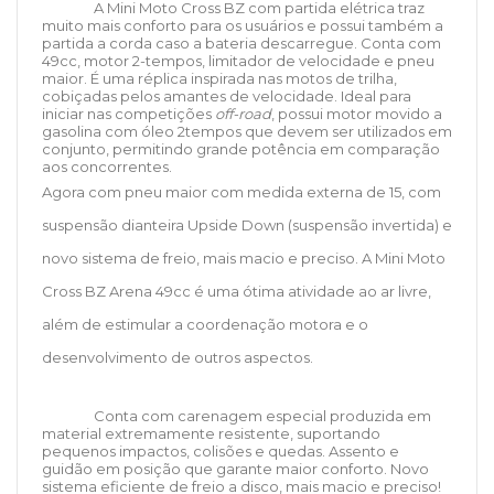
A Mini Moto Cross BZ com partida elétrica traz
muito mais conforto para os usuários e possui também a
partida a corda caso a bateria descarregue. Conta com
49cc, motor 2-tempos, limitador de velocidade e pneu
maior. É uma réplica inspirada nas motos de trilha,
cobiçadas pelos amantes de velocidade. Ideal para
iniciar nas competições
off-road
, possui motor movido a
gasolina com óleo 2tempos que devem ser utilizados em
conjunto, permitindo grande potência em comparação
aos concorrentes.
Agora com pneu maior com medida externa de 15, com
suspensão dianteira Upside Down (suspensão invertida) e
novo sistema de freio, mais macio e preciso. A Mini Moto
Cross BZ Arena 49cc é uma ótima atividade ao ar livre,
além de estimular a coordenação motora e o
desenvolvimento de outros aspectos.
Conta com carenagem especial produzida em
material extremamente resistente, suportando
pequenos impactos, colisões e quedas. Assento e
guidão em posição que garante maior conforto. Novo
sistema eficiente de freio a disco, mais macio e preciso!