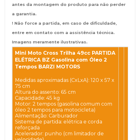
antes da montagem do produto para não perder
a garantia.
! Não force a partida, em caso de dificuldade,
entre em contato com a assistência técnica.
Imagens meramente ilustrativas.
Mini Moto Cross Trilha 49cc PARTIDA
ELÉTRICA BZ Gasolina com Óleo 2
Tempos BARZI MOTORS
Medidas aproximadas (CxLxA): 120 x 57 x
75 cm
Altura do assento: 65 cm
Capacidade: 45 kg
Motor: 2 tempos (gasolina comum com
óleo 2 tempos para motocicleta)
Alimentação: Carburador
Sistema de partida: elétrica e corda
reforçada
Acelerador: punho (cm limitador de
velocidade)