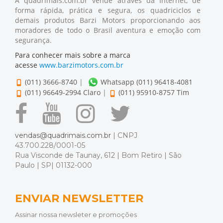
A quadrimais.com.br vende através da Internet, de
forma rápida, prática e segura, os quadriciclos e
demais produtos Barzi Motors proporcionando aos
moradores de todo o Brasil aventura e emoção com
segurança.
Para conhecer mais sobre a marca
acesse
www.barzimotors.com.br
(011) 3666-8740
|
Whatsapp (011) 96418-4081
(011) 96649-2994 Claro
|
(011) 95910-8757 Tim
vendas@quadrimais.com.br
| CNPJ
43.700.228/0001-05
Rua Visconde de Taunay, 612 | Bom Retiro | São
Paulo | SP| 01132-000
ENVIAR NEWSLETTER
Assinar nossa newsleter e promoções